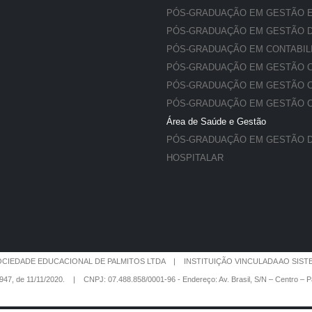
PÓS-GRADUAÇÃO EM GESTÃO E
PÓS-GRADUAÇÃO EM GESTÃO 
PÓS-GRADUAÇÃO EM CONTABIL
PÓS-GRADUAÇÃO EM GESTÃO C
PÓS-GRADUAÇÃO EM GESTÃO 
PÓS-GRADUAÇÃO EM GESTÃO CO
Área de Saúde e Gestão
PÓS-GRADUAÇÃO EM GESTÃO D
HOSPITALAR
CIEDADE EDUCACIONAL DE PALMITOS LTDA | INSTITUIÇÃO VINCULADA AO SISTEM
947, de 11/11/2020. | CNPJ: 07.488.858/0001-96 - Endereço: Av. Brasil, S/N – Centro –