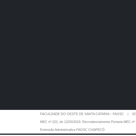
FACULDADE DO OESTE DE SANTA CATARIA – FAOSC | SO
MEC nº 222, de 12/03/2019. Recredenciamento Portaria MEC nº 
Extensão Administrativa FAOSC CHAPECÓ