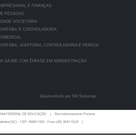
MPRESARIAL E FINANÇAS
DE PESSOAS
IDADE SOCIETÁRIA
ONTÁBIL E CONTROLADORIA
COMERCIAL
NTÁBIL, AUDITORIA, CONTROLADORIA E PERÍCIA
A SÁUDE COM ÊNFASE EM ADMINISTRAÇÃO
Desenvolvido por SW Sistemas
A FEDERAL DE EDUCAÇÃO | Recredenciamento Portaria
 Palmitos(SC) - CEP: 89887-000 - Fone (49) 3647-0119 |