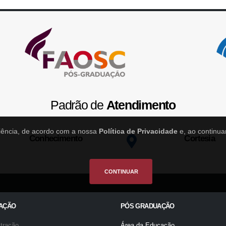
Padrão de
Atendimento
riência, de acordo com a nossa
Política de Privacidade
e, ao continua
Conhecimento
Cortesia
CONTINUAR
AÇÃO
PÓS GRADUAÇÃO
tração
Área da Educação