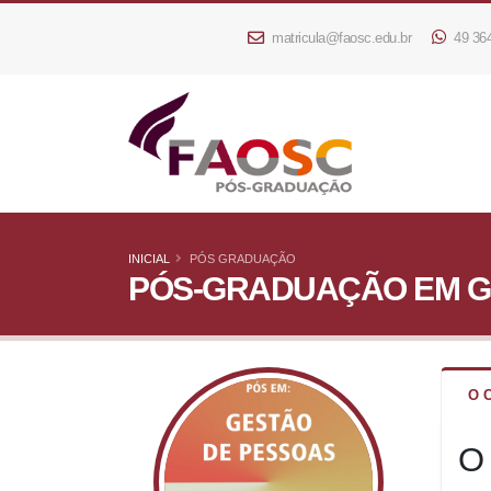
matricula@faosc.edu.br
49 36
INICIAL
PÓS GRADUAÇÃO
PÓS-GRADUAÇÃO EM G
O 
O 