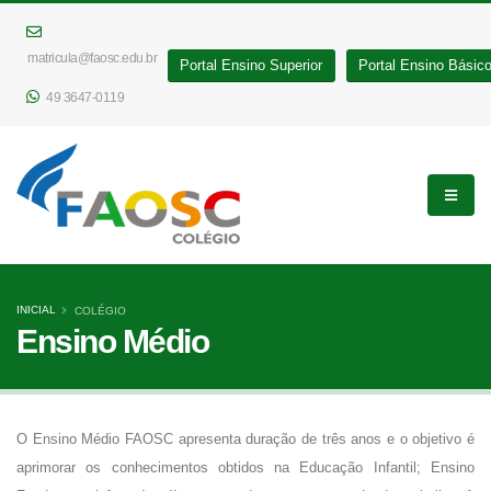
matricula@faosc.edu.br
Portal Ensino Superior
Portal Ensino Básic
49 3647-0119
INICIAL
COLÉGIO
Ensino Médio
O Ensino Médio FAOSC apresenta duração de três anos e o objetivo é
aprimorar os conhecimentos obtidos na Educação Infantil; Ensino