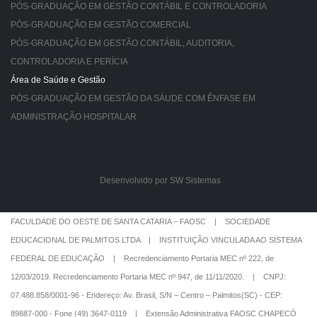
PÓS-GRADUAÇÃO EM GESTÃO CONTÁBIL E CONTROLADORIA
PÓS-GRADUAÇÃO EM GESTÃO COMERCIAL
PÓS-GRADUAÇÃO EM GESTÃO CONTÁBIL, AUDITORIA,
CONTROLADORIA E PERÍCIA
Área de Saúde e Gestão
PÓS-GRADUAÇÃO EM GESTÃO DA SÁUDE COM ÊNFASE EM
ADMINISTRAÇÃO HOSPITALAR
Desenvolvido por SW Sistemas
FACULDADE DO OESTE DE SANTA CATARIA – FAOSC | SOCIEDADE
EDUCACIONAL DE PALMITOS LTDA | INSTITUIÇÃO VINCULADA AO SISTEMA
FEDERAL DE EDUCAÇÃO | Recredenciamento Portaria MEC nº 222, de
12/03/2019. Recredenciamento Portaria MEC nº 947, de 11/11/2020. | CNPJ:
07.488.858/0001-96 - Endereço: Av. Brasil, S/N – Centro – Palmitos(SC) - CEP:
89887-000 - Fone (49) 3647-0119 | Extensão Administrativa FAOSC CHAPECÓ