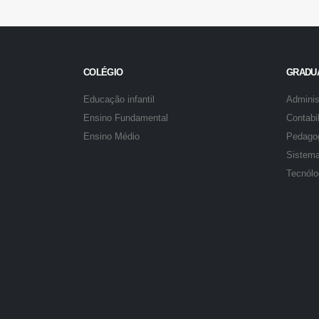
COLÉGIO
GRADU
Educação infantil
Adminis
Ensino Fundamental
Contabi
Ensino Médio
Pedago
Sistema
Tecnól