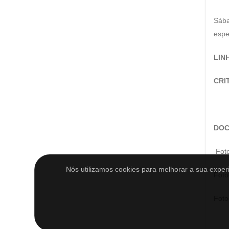
Sába
espe
LIN
CRI
DOC
Foto
Nós utilizamos cookies para melhorar a sua expe
Foto
Foto