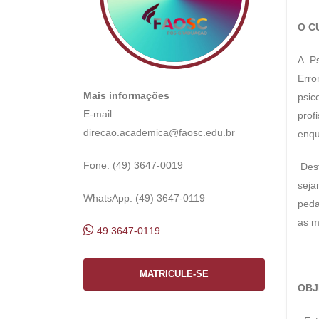
O C
A P
Erro
Mais informações
psic
E-mail:
prof
direcao.academica@faosc.edu.br
enqu
Fone: (49) 3647-0019
Dest
seja
WhatsApp: (49) 3647-0119
peda
as m
49 3647-0119
MATRICULE-SE
OBJ