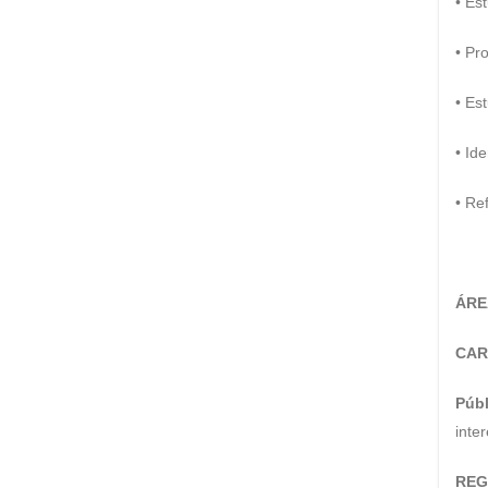
• Es
• Pr
• Es
• Id
• Re
ÁRE
CAR
Públ
inte
REG