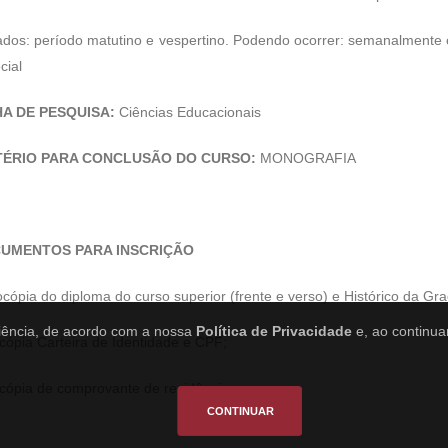
dos: período matutino e vespertino. Podendo ocorrer: semanalment
cial
HA DE PESQUISA:
Ciências Educacionais
TÉRIO PARA CONCLUSÃO DO CURSO:
MONOGRAFIA
UMENTOS PARA INSCRIÇÃO
cópia do diploma do curso superior (frente e verso) e Histórico da Gr
riência, de acordo com a nossa
Política de Privacidade
e, ao continua
cópia Carteira de Identidade e CPF;
cópia de comprovante de residência.
CONTINUAR