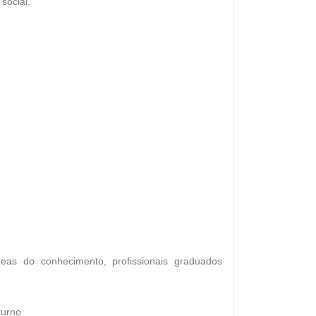
social.
s do conhecimento, profissionais graduados
turno