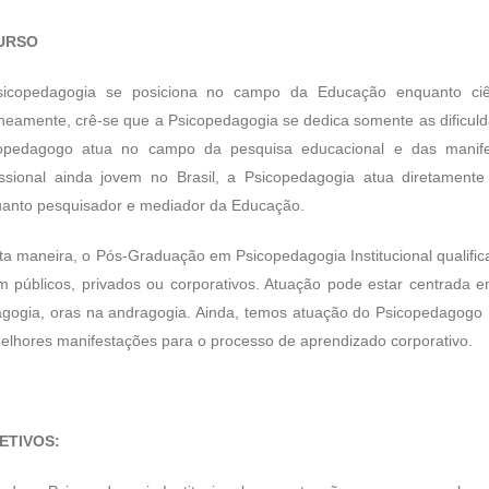
URSO
sicopedagogia se posiciona no campo da Educação enquanto ciê
neamente, crê-se que a Psicopedagogia se dedica somente as dificuld
opedagogo atua no campo da pesquisa educacional e das manif
issional ainda jovem no Brasil, a Psicopedagogia atua diretame
anto pesquisador e mediador da Educação.
a maneira, o Pós-Graduação em Psicopedagogia Institucional qualifi
m públicos, privados ou corporativos. Atuação pode estar centrada e
gogia, oras na andragogia. Ainda, temos atuação do Psicopedagogo n
elhores manifestações para o processo de aprendizado corporativo.
ETIVOS: