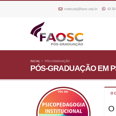
matricula@faosc.edu.br
49 36
INICIAL
PÓS GRADUAÇÃO
PÓS-GRADUAÇÃO EM PS
O 
O 