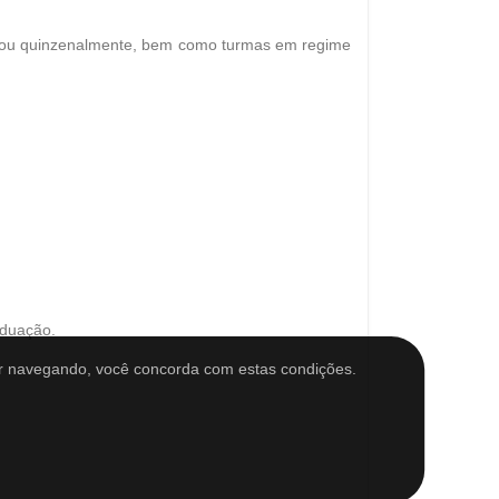
e ou quinzenalmente, bem como turmas em regime
aduação.
r navegando, você concorda com estas condições.