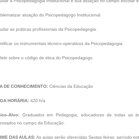
tudar a Psicopedagogia Institucional e sua atuação no campo escolar e 
oblematizar atuação do Psicopedagogo Institucional.
tudar as práticas profissionais da Psicopedagogia.
entificar os instrumentais técnico-operativos da Psicopedagogia.
fletir sobre o código de ética do Psicopedagogo.
A DE CONHECIMENTO:
Ciências da Educação
GA HORÁRIA:
420 h/a
ico-Alvo:
Graduados em Pedagogia, educadores de todas as área
ressados no campo da Educação.
IME DAS AULAS:
As aulas serão oferecidas Sextas-feiras: período no