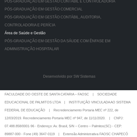
PÓS-GRADUAÇÃO EM GESTÃO CONTÁBIL E CONTROLADORIA
PÓS-GRADUAÇÃO EM GESTÃO COMERCIAL
PÓS-GRADUAÇÃO EM GESTÃO CONTÁBIL, AUDITORIA,
CONTROLADORIA E PERÍCIA
Área de Saúde e Gestão
PÓS-GRADUAÇÃO EM GESTÃO DA SÁUDE COM ÊNFASE EM
ADMINISTRAÇÃO HOSPITALAR
Desenvolvido por SW Sistemas
FACULDADE DO OESTE DE SANTA CATARIA – FAOSC | SOCIEDADE
EDUCACIONAL DE PALMITOS LTDA | INSTITUIÇÃO VINCULADA AO SISTEMA
FEDERAL DE EDUCAÇÃO | Recredenciamento Portaria MEC nº 222, de
12/03/2019. Recredenciamento Portaria MEC nº 947, de 11/11/2020. | CNPJ:
07.488.858/0001-96 - Endereço: Av. Brasil, S/N – Centro – Palmitos(SC) - CEP:
89887-000 - Fone (49) 3647-0119 | Extensão Administrativa FAOSC CHAPECÓ