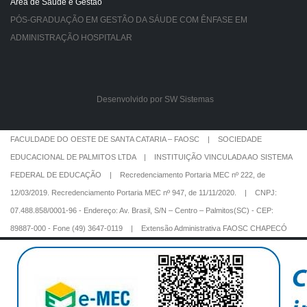
Área de Saúde e Gestão
PÓS-GRADUAÇÃO EM GESTÃO DA SÁUDE COM ÊNFASE EM
ADMINISTRAÇÃO HOSPITALAR
Desenvolvido por SW Sistemas
FACULDADE DO OESTE DE SANTA CATARIA – FAOSC | SOCIEDADE
EDUCACIONAL DE PALMITOS LTDA | INSTITUIÇÃO VINCULADA AO SISTEMA
FEDERAL DE EDUCAÇÃO | Recredenciamento Portaria MEC nº 222, de
12/03/2019. Recredenciamento Portaria MEC nº 947, de 11/11/2020. | CNPJ:
07.488.858/0001-96 - Endereço: Av. Brasil, S/N – Centro – Palmitos(SC) - CEP:
89887-000 - Fone (49) 3647-0119 | Extensão Administrativa FAOSC CHAPECÓ