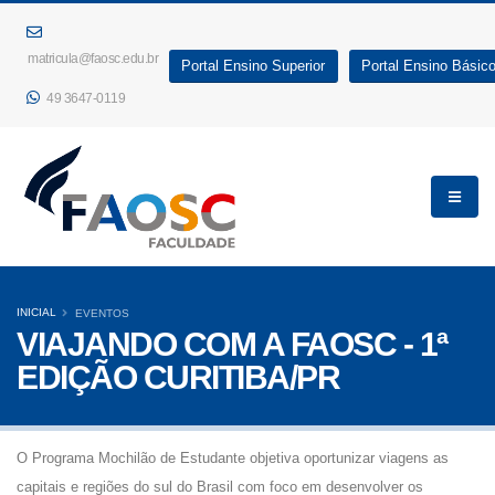
matricula@faosc.edu.br
Portal Ensino Superior
Portal Ensino Básic
49 3647-0119
INICIAL
EVENTOS
VIAJANDO COM A FAOSC - 1ª
EDIÇÃO CURITIBA/PR
O Programa Mochilão de Estudante objetiva oportunizar viagens as
capitais e regiões do sul do Brasil com foco em desenvolver os