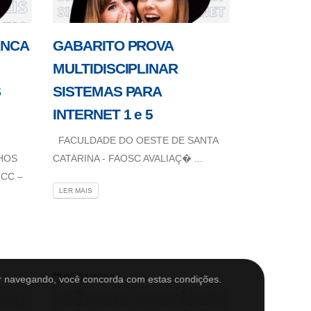
ANCA
GABARITO PROVA
MULTIDISCIPLINAR
S
SISTEMAS PARA
INTERNET 1 e 5
FACULDADE DO OESTE DE SANTA
HOS
CATARINA - FAOSC AVALIAÇ� ...
CC –
LER MAIS
02/07/2022
r navegando, você concorda com estas condições.