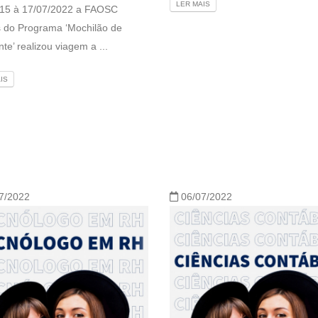
LER MAIS
 15 à 17/07/2022 a FAOSC
s do Programa ‘Mochilão de
te’ realizou viagem a ...
IS
7/2022
06/07/2022