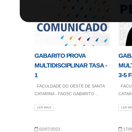
GABARITO PROVA
GAB
MULTIDISCIPLINAR TASA -
MULT
1
3-5 
FACULDADE DO OESTE DE SANTA
FACUL
CATARINA - FAOSC GABARITO ...
CATARI
LER MAIS
LER MA
02/07/2022
17/0