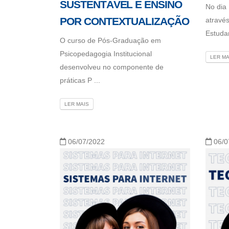
SUSTENTÁVEL E ENSINO
No dia
POR CONTEXTUALIZAÇÃO
atravé
Estudan
O curso de Pós-Graduação em
Psicopedagogia Institucional
LER MA
desenvolveu no componente de
práticas P ...
LER MAIS
06/07/2022
06/0