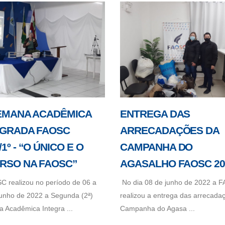
SEMANA ACADÊMICA
ENTREGA DAS
EGRADA FAOSC
ARRECADAÇÕES DA
/1º - “O ÚNICO E O
CAMPANHA DO
ERSO NA FAOSC”
AGASALHO FAOSC 202
C realizou no período de 06 a
No dia 08 de junho de 2022 a 
junho de 2022 a Segunda (2ª)
realizou a entrega das arrecada
 Acadêmica Integra ...
Campanha do Agasa ...