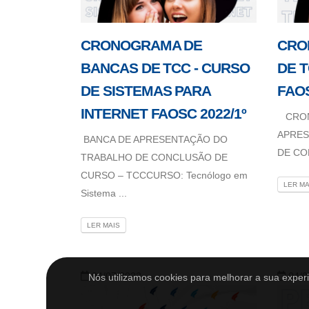
CRONOGRAMA DE
CRO
BANCAS DE TCC - CURSO
DE T
DE SISTEMAS PARA
FAOS
INTERNET FAOSC 2022/1º
CRON
APRES
BANCA DE APRESENTAÇÃO DO
DE CO
TRABALHO DE CONCLUSÃO DE
CURSO – TCCCURSO: Tecnólogo em
LER MA
Sistema ...
LER MAIS
04/07/2022
04/0
Nós utilizamos cookies para melhorar a sua expe