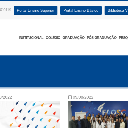
47-0119
Portal Ensino Superior
Portal Ensino Básico
Biblioteca Vi
INSTITUCIONAL
COLÉGIO
GRADUAÇÃO
PÓS-GRADUAÇÃO
PESQ
8/2022
09/08/2022