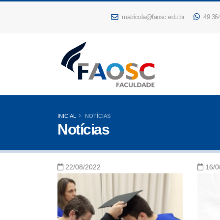
matricula@faosc.edu.br
49 36
INICIAL
NOTÍCIAS
Notícias
22/08/2022
16/0