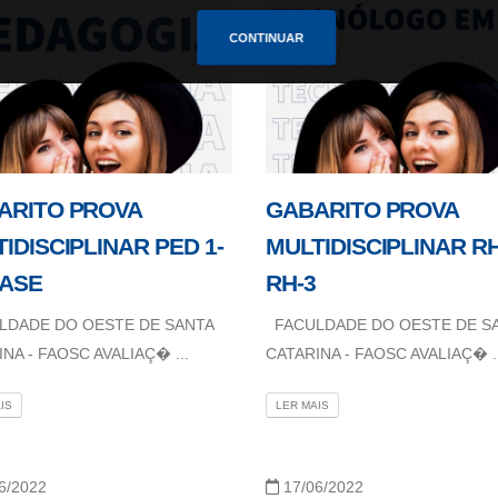
CONTINUAR
ARITO PROVA
GABARITO PROVA
IDISCIPLINAR PED 1-
MULTIDISCIPLINAR RH
FASE
RH-3
DADE DO OESTE DE SANTA
FACULDADE DO OESTE DE S
NA - FAOSC AVALIAÇ� ...
CATARINA - FAOSC AVALIAÇ� ..
IS
LER MAIS
6/2022
17/06/2022