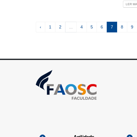
LER MA
‹
1
2
...
4
5
6
7
8
9