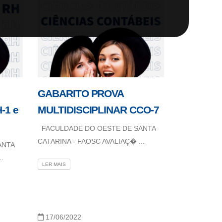
GABARITO PROVA
-1 e
MULTIDISCIPLINAR CCO-7
FACULDADE DO OESTE DE SANTA
CATARINA - FAOSC AVALIAÇ� ...
ANTA
.
LER MAIS
17/06/2022